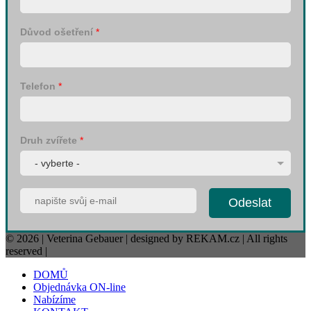
Důvod ošetření
*
Telefon
*
Druh zvířete
*
Odeslat
© 2026 | Veterina Gebauer | designed by REKAM.cz | All rights
reserved |
DOMŮ
Objednávka ON-line
Nabízíme